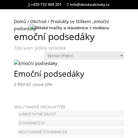
+420 732 969 201
info@detskeaktivity.cz
Domů
/
Obchod
/ Produkty se štítkem „emoční
podsedáky“
emoční podsedáky
Zobrazen jediný výsledek
Emoční podsedáky
2 850
Kč
včetně DPH
MOLITANOVÉ PRODUKTY
59
SAMOSTATNÉ DÍLY
27
STAVEBNICE
33
MOLITANOVÉ STAVEBNICE
8