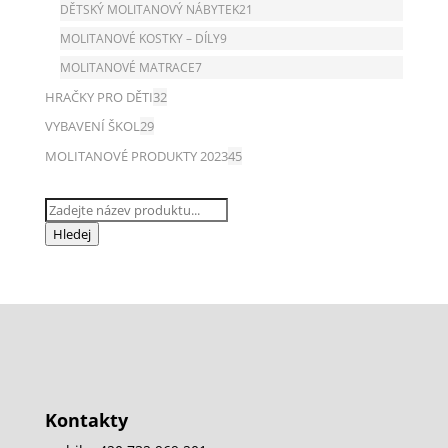
DĚTSKÝ MOLITANOVÝ NÁBYTEK
21
MOLITANOVÉ KOSTKY – DÍLY
9
MOLITANOVÉ MATRACE
7
HRAČKY PRO DĚTI
32
VYBAVENÍ ŠKOL
29
MOLITANOVÉ PRODUKTY 2023
45
Products
search
Hledej
Kontakty