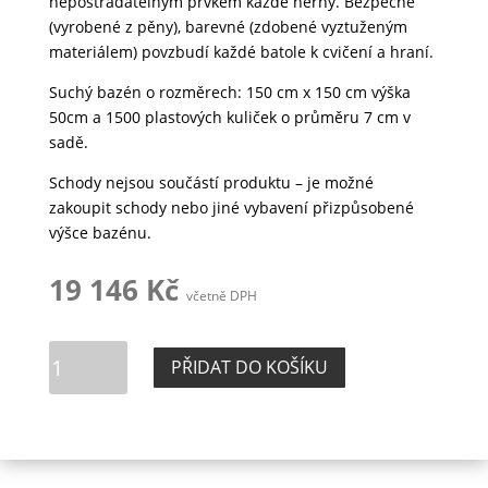
nepostradatelným prvkem každé herny. Bezpečné
(vyrobené z pěny), barevné (zdobené vyztuženým
materiálem) povzbudí každé batole k cvičení a hraní.
Suchý bazén o rozměrech: 150 cm x 150 cm výška
50cm a 1500 plastových kuliček o průměru 7 cm v
sadě.
Schody nejsou součástí produktu – je možné
zakoupit schody nebo jiné vybavení přizpůsobené
výšce bazénu.
19 146
Kč
včetně DPH
Suchý
PŘIDAT DO KOŠÍKU
bazén
150
cm
+
1500