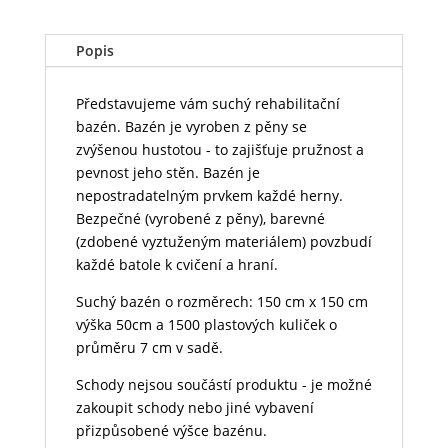
míčků
množství
Popis
Představujeme vám suchý rehabilitační
bazén. Bazén je vyroben z pěny se
zvýšenou hustotou - to zajišťuje pružnost a
pevnost jeho stěn. Bazén je
nepostradatelným prvkem každé herny.
Bezpečné (vyrobené z pěny), barevné
(zdobené vyztuženým materiálem) povzbudí
každé batole k cvičení a hraní.
Suchý bazén o rozměrech: 150 cm x 150 cm
výška 50cm a 1500 plastových kuliček o
průměru 7 cm v sadě.
Schody nejsou součástí produktu - je možné
zakoupit schody nebo jiné vybavení
přizpůsobené výšce bazénu.