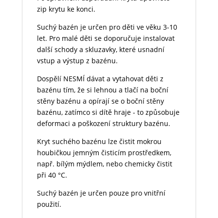
zip krytu ke konci.
Suchý bazén je určen pro děti ve věku 3-10
let. Pro malé děti se doporučuje instalovat
další schody a skluzavky, které usnadní
vstup a výstup z bazénu.
Dospělí NESMÍ dávat a vytahovat děti z
bazénu tím, že si lehnou a tlačí na boční
stěny bazénu a opírají se o boční stěny
bazénu, zatímco si dítě hraje - to způsobuje
deformaci a poškození struktury bazénu.
Kryt suchého bazénu lze čistit mokrou
houbičkou jemným čisticím prostředkem,
např. bílým mýdlem, nebo chemicky čistit
při 40 °C.
Suchý bazén je určen pouze pro vnitřní
použití.