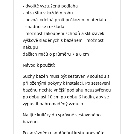
- dvojitě vyztužená podlaha
- biza šitá v každém rohu
- pevná, odolná proti poškození materiálu
- snadno se rozkládá
- možnost zakoupení schodů a skluzavek
výškově sladěných s bazénem - možnost
nákupu
dalších míčů o průměru 7 a 8 cm
Návod k použití:
Suchý bazén musí být sestaven v souladu s
přiloženými pokyny k instalaci. Po sestavení
bazénu nechte vnější podlahu neuzavřenou
po dobu asi 10 cm po dobu 6 hodin, aby se
vypustil nahromaděný vzduch.
Nalijte kuličky do správně sestaveného
bazénu.
Po správném uspořádání krytu upevněte