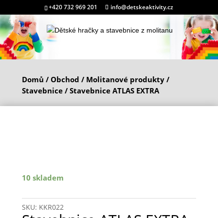
+420 732 969 201
info@detskeaktivity.cz
Domů
/
Obchod
/
Molitanové produkty
/
Stavebnice
/ Stavebnice ATLAS EXTRA
10 skladem
SKU:
KKR022