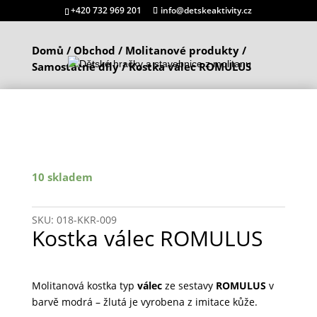
+420 732 969 201
info@detskeaktivity.cz
Domů
/
Obchod
/
Molitanové produkty
/
Samostatné díly
/ Kostka válec ROMULUS
10 skladem
SKU:
018-KKR-009
Kostka válec ROMULUS
Molitanová kostka typ
válec
ze sestavy
ROMULUS
v
barvě modrá – žlutá je vyrobena z imitace kůže.