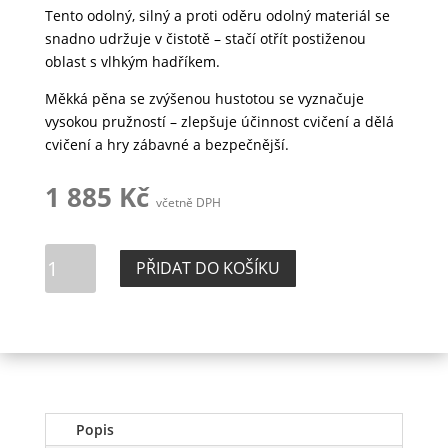
Tento odolný, silný a proti oděru odolný materiál se
snadno udržuje v čistotě – stačí otřít postiženou
oblast s vlhkým hadříkem.
Měkká pěna se zvýšenou hustotou se vyznačuje
vysokou pružností – zlepšuje účinnost cvičení a dělá
cvičení a hry zábavné a bezpečnější.
1 885
Kč
včetně DPH
Kostka
PŘIDAT DO KOŠÍKU
válec
ROMULUS
množství
Popis