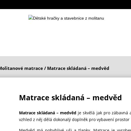
Molitanové matrace
/ Matrace skládaná – medvěd
Matrace skládaná – medvěd
Matrace skládaná – medvěd
je skvělá jak pro zábavná 
vzhled z něj dělá dokonalý doplněk pro vybavení prosto
Medvěd má pohyblivé uši a tlapky. Matrace je vyrob