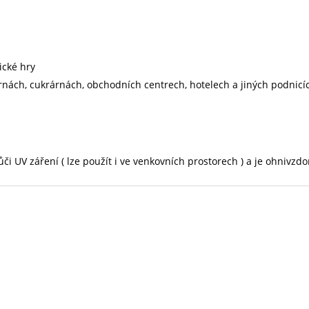
ické hry
árnách, cukrárnách, obchodních centrech, hotelech a jiných podnic
či UV záření ( lze použít i ve venkovních prostorech ) a je ohnivzdo