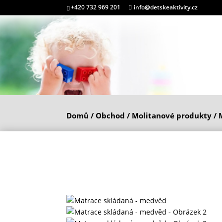
+420 732 969 201
info@detskeaktivity.cz
Domů
/
Obchod
/
Molitanové produkty
/