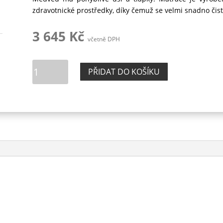
zdravotnické prostředky, díky čemuž se velmi snadno čistí
3 645
Kč
včetně DPH
Matrace
PŘIDAT DO KOŠÍKU
skládaná
-
medvěd
množství