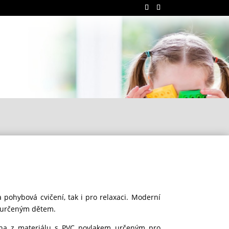
a pohybová cvičení, tak i pro relaxaci. Moderní
r určeným dětem.
ena z materiálu s PVC povlakem určeným pro