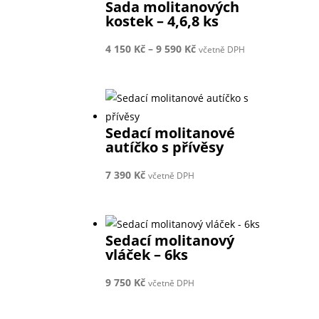
Sada molitanových
kostek – 4,6,8 ks
Rozpětí
4 150
Kč
–
9 590
Kč
včetně DPH
cen:
4
150 Kč
až
Sedací molitanové
9
autíčko s přívěsy
590 Kč
7 390
Kč
včetně DPH
Sedací molitanový
vláček – 6ks
9 750
Kč
včetně DPH